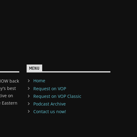
MENU
Home
 NOW back
y's best
Request on VOP
tive on
Request on VOP Classic
 Eastern
Podcast Archive
Contact us now!