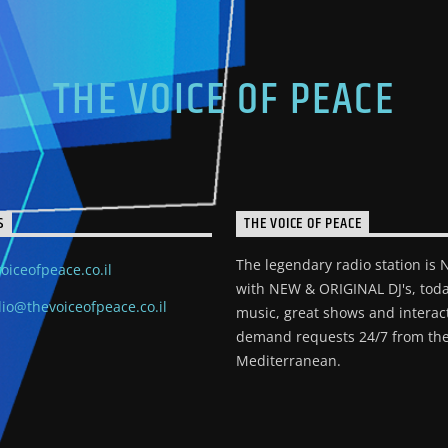
THE VOICE OF PEACE
S
THE VOICE OF PEACE
The legendary radio station is
oiceofpeace.co.il
with NEW & ORIGINAL DJ's, toda
io@thevoiceofpeace.co.il
music, great shows and interac
demand requests 24/7 from the
Mediterranean.