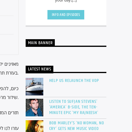
your day.[...]
INFO AND EPISODES
MAIN BANNER
LATEST NEWS
בעזרת תרומות של תומכים שהאמינו בחזונו. בעזרת התרומות נקנתה ספינת השלום וציוד השידור.
HELP US RELAUNCH THE VOP
כיום, להפע
שידור מרכזי, אכסון אתר וכמובן זכויות יוצרים) שבלעדן התחנה תחדל מלשדר. עד היום כוסו ההוצאות ע”י צוות קול השלום.
LISTEN TO SUFJAN STEVENS’
‘AMERICA’ B-SIDE, THE TEN-
MINUTE EPIC ‘MY RAJNEESH’
תזרים המז
BOB MARLEY’S ‘NO WOMAN, NO
עזרו לנו ל
CRY’ GETS NEW MUSIC VIDEO