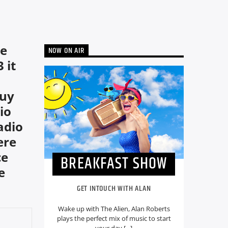
ce
NOW ON AIR
 it
buy
io
adio
ere
ce
BREAKFAST SHOW
e
GET INTOUCH WITH ALAN
Wake up with The Alien, Alan Roberts
plays the perfect mix of music to start