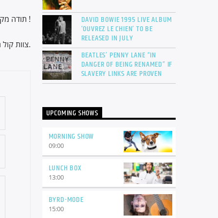
תודה מקרב לב !
DAVID BOWIE 1995 LIVE ALBUM
‘OUVREZ LE CHIEN’ TO BE
RELEASED IN JULY
צוות קול השלום.
BEATLES’ PENNY LANE “IN
DANGER OF BEING RENAMED” IF
SLAVERY LINKS ARE PROVEN
UPCOMING SHOWS
MORNING SHOW
09:00
LUNCH BOX
13:00
BYRD-MODE
15:00