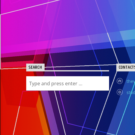
SEARCH
CONTACT
thev
stud