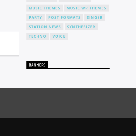
MUSIC THEMES
MUSIC WP THEMES
PARTY
POST FORMATS
SINGER
STATION NEWS
SYNTHESIZER
TECHNO
VOICE
BANNERS