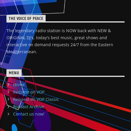
THE VOICE OF PEACE
The legendary radio station is NOW back with NEW &
ORIGINAL DJ's, today's best music, great shows and
interactive on demand requests 24/7 from the Eastern
Mediterranean.
MENU
Home
Request on VOP
Request on VOP Classic
Podcast Archive
Contact us now!