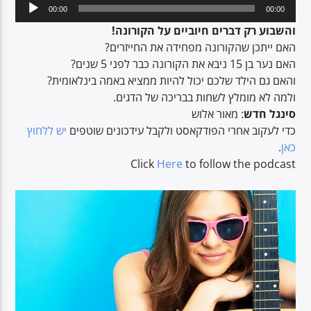
Audio
00:00
00:00
Player
והשבוע רק דברים חיוביים על הקורונה!
האם ייתכן שהקורונה מפחידה את החייזרים?
CURRENT SHOW
האם נער בן 15 ניבא את הקורונה כבר לפני 5 שנים?
BREAKFAST SHOW
והאם גם הילד שלכם יכול להיות ממציא באמה בינלאומית?
06:00
09:00
ולמה לא מומלץ לשחות בבריכה של הדגים.
סינגל חדש
: מאור אלוש
כדי לעקוב אחרי הפודקאסט ולקבל עידכונים שוטפים
יש ללחוץ
.
כאן
Click
Here
to follow the podcast
Voice of Peace
Voice of Peace Classic