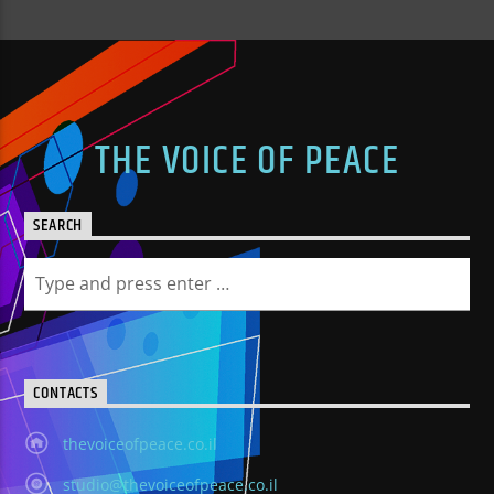
THE VOICE OF PEACE
SEARCH
CONTACTS
thevoiceofpeace.co.il
studio@thevoiceofpeace.co.il