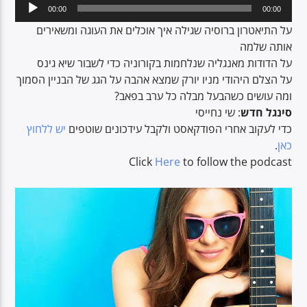
Audio
00:00
00:00
Player
על התיאטרון ברוסיה שגילה איך אוכלים את העוגה ומשאירים
אותה שלמה
CURRENT SHOW
על הדודות מאנגליה שנלחמות בקורוניה כדי לשבור שיא גינס
BREAKFAST SHOW
על הצלם היהודי מניו יורק שמצא אהבה על הגג של הבניין הסמוך
06:00
09:00
ומה עושים כשהבעל מבלה כל ערב בפאב?
סינגל
חדש
: שי נחייסי
כדי לעקוב אחרי הפודקאסט ולקבל עידכונים שוטפים
יש ללחוץ
.
כאן
Click
Here
to follow the podcast
Voice of Peace
Voice of Peace Classic