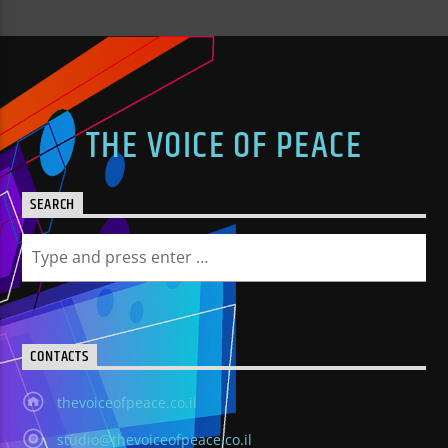
THE VOICE OF PEACE
SEARCH
CONTACTS
thevoiceofpeace.co.il
studio@thevoiceofpeace.co.il